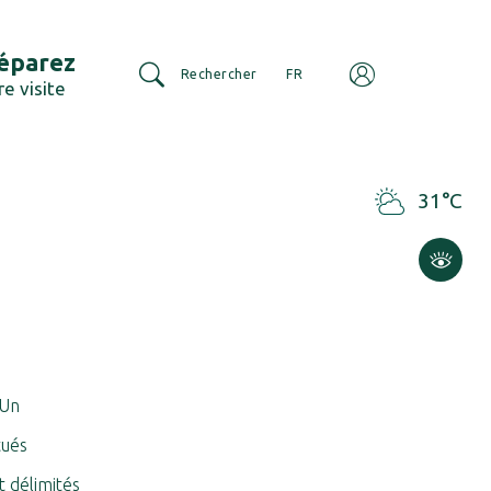
éparez
Rechercher
FR
re visite
31°C
 Un
tués
t délimités