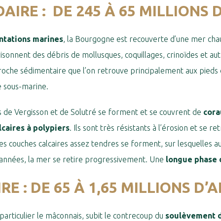
IRE : DE 245 À 65 MILLIONS 
ntations marines
, la Bourgogne est recouverte d’une mer cha
sonnent des débris de mollusques, coquillages, crinoïdes et aut
 roche sédimentaire que l’on retrouve principalement aux pieds
 sous-marine.
efs de Vergisson et de Solutré se forment et se couvrent de
cora
lcaires à polypiers
. Ils sont très résistants à l’érosion et se 
des couches calcaires assez tendres se forment, sur lesquelles au
d’années, la mer se retire progressivement. Une
longue phase 
E : DE 65 À 1,65 MILLIONS D’
 particulier le mâconnais, subit le contrecoup du
soulèvement d