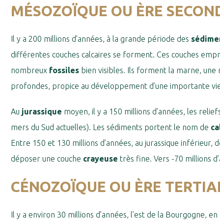
MÉSOZOÏQUE OU ÈRE SECONDA
Il y a 200 millions d’années, à la grande période des
sédime
différentes couches calcaires se forment. Ces couches empri
nombreux
fossiles
bien visibles. Ils forment la marne, une
profondes, propice au développement d’une importante vie
Au
jurassique
moyen, il y a 150 millions d’années, les reli
mers du Sud actuelles). Les sédiments portent le nom de
ca
Entre 150 et 130 millions d’années, au jurassique inférieur, 
déposer une couche
crayeuse
très fine. Vers -70 millions 
CÉNOZOÏQUE OU ÈRE TERTIAIR
Il y a environ 30 millions d’années, l’est de la Bourgogne, en