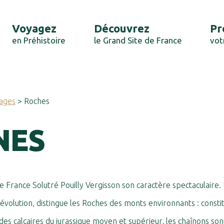
Voyagez
Découvrez
Pr
en Préhistoire
le Grand Site de France
vot
ages
> Roches
NES
e France Solutré Pouilly Vergisson
son caractère spectaculaire.
évolution, distingue les Roches des monts environnants : consti
des calcaires du jurassique moyen et supérieur, les chaînons son