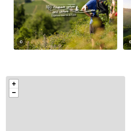
©
+
−