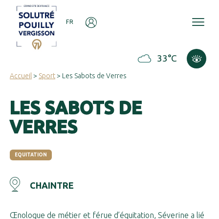
Panneau de gestion des cookies
FR
33°C
Accueil
>
Sport
> Les Sabots de Verres
LES SABOTS DE
VERRES
EQUITATION
CHAINTRE
Œnologue de métier et férue d’équitation, Séverine a lié