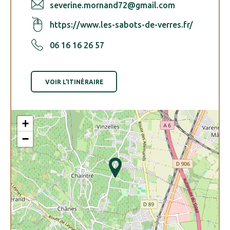
severine.mornand72@gmail.com
https://www.les-sabots-de-verres.fr/
06 16 16 26 57
VOIR L'ITINÉRAIRE
+
−