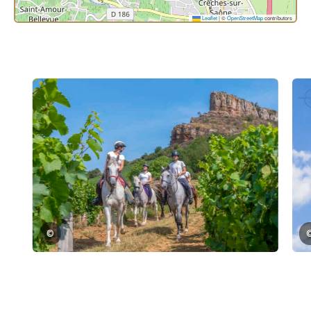
Leaflet
|
©
OpenStreetMap
contributors
©