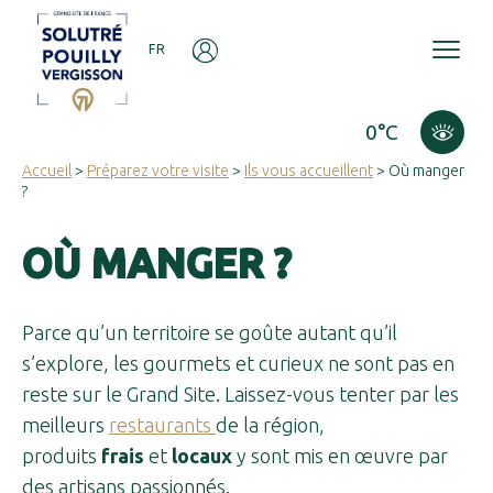
Panneau de gestion des cookies
FR
0°C
Accueil
>
Préparez votre visite
>
Ils vous accueillent
> Où manger
?
OÙ MANGER ?
Parce qu’un territoire se goûte autant qu’il
s’explore, les gourmets et curieux ne sont pas en
reste sur le Grand Site. Laissez-vous tenter par les
meilleurs
restaurants
de la région,
produits
frais
et
locaux
y sont mis en œuvre par
des artisans passionnés.